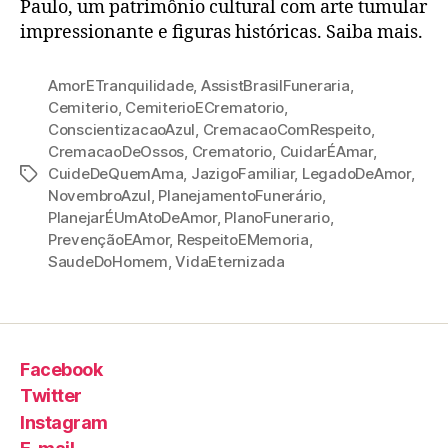
Paulo, um patrimônio cultural com arte tumular
impressionante e figuras históricas. Saiba mais.
AmorETranquilidade
,
AssistBrasilFuneraria
,
Cemiterio
,
CemiterioECrematorio
,
ConscientizacaoAzul
,
CremacaoComRespeito
,
CremacaoDeOssos
,
Crematorio
,
CuidarÉAmar
,
CuideDeQuemAma
,
JazigoFamiliar
,
LegadoDeAmor
,
NovembroAzul
,
PlanejamentoFunerário
,
PlanejarÉUmAtoDeAmor
,
PlanoFunerario
,
PrevençãoEAmor
,
RespeitoEMemoria
,
SaudeDoHomem
,
VidaEternizada
Facebook
Twitter
Instagram