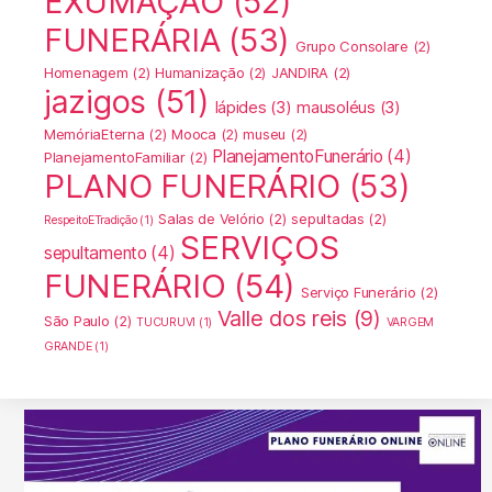
EXUMAÇÃO
(52)
FUNERÁRIA
(53)
Grupo Consolare
(2)
Homenagem
(2)
Humanização
(2)
JANDIRA
(2)
jazigos
(51)
lápides
(3)
mausoléus
(3)
MemóriaEterna
(2)
Mooca
(2)
museu
(2)
PlanejamentoFunerário
(4)
PlanejamentoFamiliar
(2)
PLANO FUNERÁRIO
(53)
Salas de Velório
(2)
sepultadas
(2)
RespeitoETradição
(1)
SERVIÇOS
sepultamento
(4)
FUNERÁRIO
(54)
Serviço Funerário
(2)
Valle dos reis
(9)
São Paulo
(2)
TUCURUVI
(1)
VARGEM
GRANDE
(1)