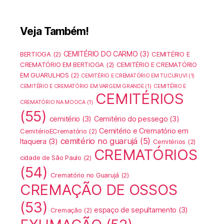
Veja Também!
CEMITÉRIO DO CARMO
(3)
BERTIOGA
(2)
CEMITÉRIO E
CREMATÓRIO EM BERTIOGA
(2)
CEMITÉRIO E CREMATÓRIO
EM GUARULHOS
(2)
CEMITÉRIO E CREMATÓRIO EM TUCURUVI
(1)
CEMITÉRIO E CREMATÓRIO EM VARGEM GRANDE
(1)
CEMITÉRIO E
CEMITÉRIOS
CREMATÓRIO NA MOOCA
(1)
(55)
cemitério
(3)
Cemitério do pessego
(3)
Cemitério e Crematório em
CemitérioECrematório
(2)
cemitério no guarujá
(5)
Itaquera
(3)
Cemitérios
(2)
CREMATÓRIOS
cidade de São Paulo
(2)
(54)
Crematório no Guarujá
(2)
CREMAÇÃO DE OSSOS
(53)
espaço de sepultamento
(3)
Cremação
(2)