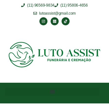
(11) 96569-9834
(11) 95806-4656
lutoassist@gmail.com