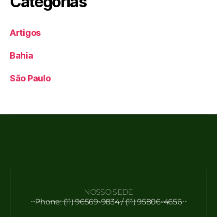
Categorias
Artigos
Bahia
São Paulo
NOSSO SEDE
Phone: (11) 96569-9834 / (11) 95806-4656