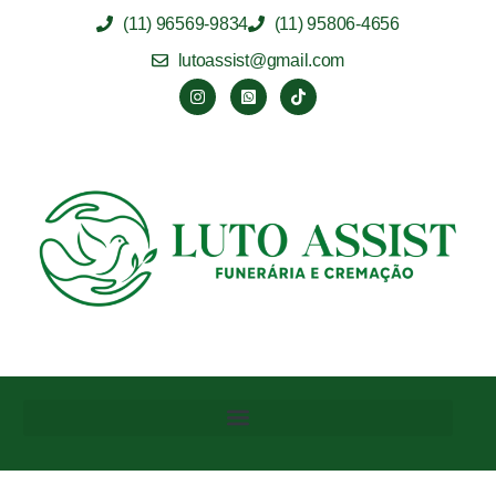
(11) 96569-9834
(11) 95806-4656
lutoassist@gmail.com