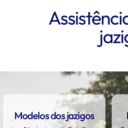
Assistênci
jaz
Modelos dos jazigos