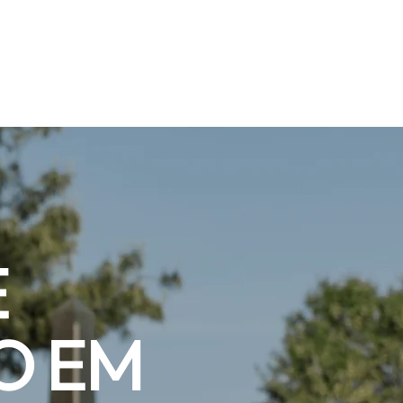
E
O EM