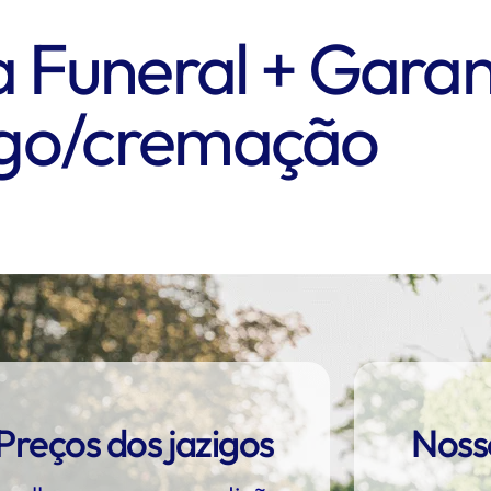
a Funeral + Garan
igo/cremação
Preços dos jazigos
Noss