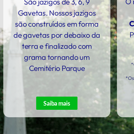
O 
São jazigos de 3, 6, 9
Gavetas. Nossos jazigos
C
são construídos em forma
P
de gavetas por debaixo da
terra e finalizado com
grama tornando um
*
Cemitério Parque
*Os
Saiba mais