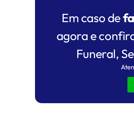
Em caso de
f
agora e confir
Funeral, S
Aten