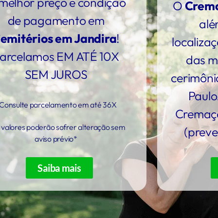
melhor preço e condição
O
Crema
de pagamento em
alé
emitérios em Jandira
!
localiza
arcelamos EM ATÉ 10X
das ma
SEM JUROS
cerimôni
Paulo
Consulte parcelamento em até 36X
Cremaçã
 valores poderão sofrer alteração sem
(preve
aviso prévio*
Saiba mais