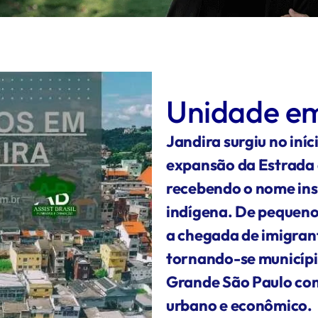
Unidade em
Jandira surgiu no iní
expansão da Estrada 
recebendo o nome in
indígena. De pequeno
a chegada de imigrant
tornando-se município
Grande São Paulo co
urbano e econômico.