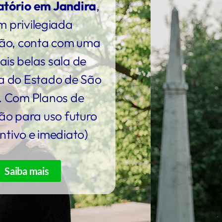
tório em Jandira
,
m privilegiada
ção, conta com uma
is belas sala de
a do Estado de São
. Com Planos de
o para uso futuro
ntivo e imediato)
Saiba mais